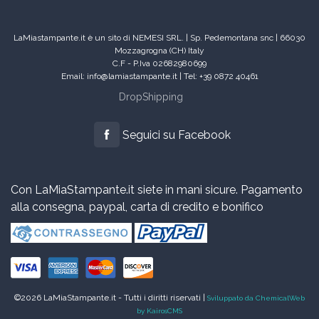
LaMiastampante.it è un sito di NEMESI SRL. | Sp. Pedemontana snc | 66030
Mozzagrogna (CH) Italy
C.F - P.Iva 02682980699
Email: info@lamiastampante.it | Tel: +39 0872 40461
DropShipping
Seguici su Facebook
Con LaMiaStampante.it siete in mani sicure. Pagamento
alla consegna, paypal, carta di credito e bonifico
©2026 LaMiaStampante.it - Tutti i diritti riservati |
Sviluppato da ChemicalWeb
by KairosCMS