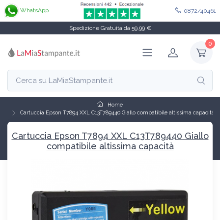
WhatsApp
0872/40461
Spedizione Gratuita da 59,99 €
0
Home
Cartuccia Epson T7894 XXL C13T789440 Giallo compatibile altissima capacità
Cartuccia Epson T7894 XXL C13T789440 Giallo
compatibile altissima capacità