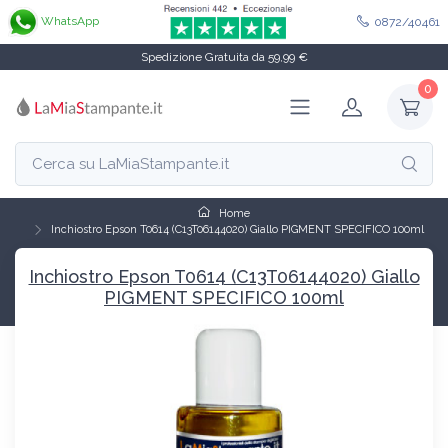
WhatsApp
0872/40461
Spedizione Gratuita da 59,99 €
0
Home
Inchiostro Epson T0614 (C13T06144020) Giallo PIGMENT SPECIFICO 100ml
Inchiostro Epson T0614 (C13T06144020) Giallo
PIGMENT SPECIFICO 100ml