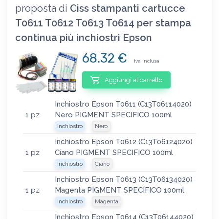
proposta di
Ciss stampanti cartucce
T0611 T0612 T0613 T0614 per stampa
continua più inchiostri Epson
68.32 €
iva inclusa
Aggiungi al carrello
Inchiostro Epson T0611 (C13T06114020)
1
pz
Nero PIGMENT SPECIFICO 100ml
Inchiostro
Nero
Inchiostro Epson T0612 (C13T06124020)
1
pz
Ciano PIGMENT SPECIFICO 100ml
Inchiostro
Ciano
Inchiostro Epson T0613 (C13T06134020)
1
pz
Magenta PIGMENT SPECIFICO 100ml
Inchiostro
Magenta
Inchiostro Epson T0614 (C13T06144020)