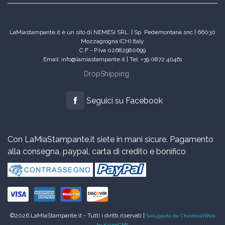
LaMiastampante.it è un sito di NEMESI SRL. | Sp. Pedemontana snc | 66030
Mozzagrogna (CH) Italy
C.F - P.Iva 02682980699
Email: info@lamiastampante.it | Tel: +39 0872 40461
DropShipping
Seguici su Facebook
Con LaMiaStampante.it siete in mani sicure. Pagamento
alla consegna, paypal, carta di credito e bonifico
©2026 LaMiaStampante.it - Tutti i diritti riservati |
Sviluppato da ChemicalWeb
by KairosCMS