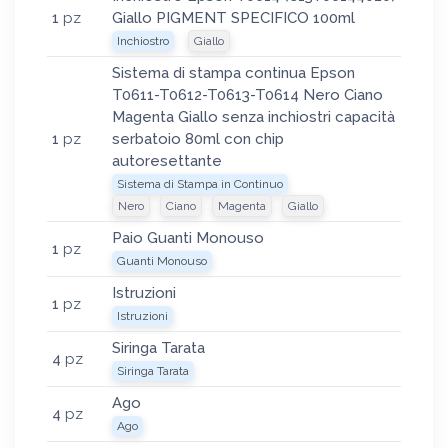
1
pz
Giallo PIGMENT SPECIFICO 100ml
Inchiostro
Giallo
Sistema di stampa continua Epson
T0611-T0612-T0613-T0614 Nero Ciano
Magenta Giallo senza inchiostri capacità
1
pz
serbatoio 80ml con chip
autoresettante
Sistema di Stampa in Continuo
Nero
Ciano
Magenta
Giallo
Paio Guanti Monouso
1
pz
Guanti Monouso
Istruzioni
1
pz
Istruzioni
Siringa Tarata
4
pz
Siringa Tarata
Ago
4
pz
Ago