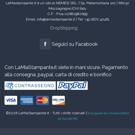
LaMiastampante.it è un sito di NEMESI SRL. | Sp. Pedemontana snc | 66030
Mozzagrogna (CH) Italy
C.F - P.Iva 02682980699
Email: info@lamiastampante.it | Tel: +39 0872 40461
DropShipping
Seguici su Facebook
Con LaMiaStampante.it siete in mani sicure. Pagamento
alla consegna, paypal, carta di credito e bonifico
©2026 LaMiaStampante.it - Tutti i diritti riservati |
Sviluppato da ChemicalWeb
by KairosCMS