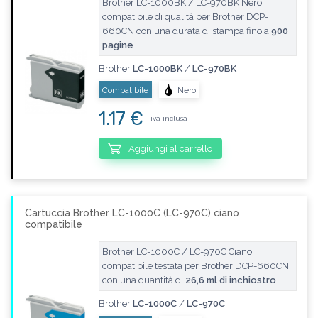
Brother LC-1000BK / LC-970BK Nero
compatibile di qualità per Brother DCP-
660CN con una durata di stampa fino a
900
pagine
Brother
LC-1000BK
/
LC-970BK
Compatibile
Nero
1.17 €
iva inclusa
Aggiungi al carrello
Cartuccia Brother LC-1000C (LC-970C) ciano
compatibile
Brother LC-1000C / LC-970C Ciano
compatibile testata per Brother DCP-660CN
con una quantità di
26,6 ml di inchiostro
Brother
LC-1000C
/
LC-970C