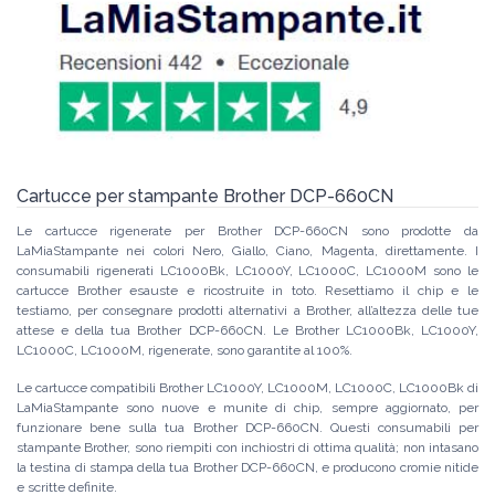
Cartucce per stampante Brother DCP-660CN
Le cartucce rigenerate per Brother DCP-660CN sono prodotte da
LaMiaStampante nei colori Nero, Giallo, Ciano, Magenta, direttamente. I
consumabili rigenerati LC1000Bk, LC1000Y, LC1000C, LC1000M sono le
cartucce Brother esauste e ricostruite in toto. Resettiamo il chip e le
testiamo, per consegnare prodotti alternativi a Brother, all’altezza delle tue
attese e della tua Brother DCP-660CN. Le Brother LC1000Bk, LC1000Y,
LC1000C, LC1000M, rigenerate, sono garantite al 100%.
Le cartucce compatibili Brother LC1000Y, LC1000M, LC1000C, LC1000Bk di
LaMiaStampante sono nuove e munite di chip, sempre aggiornato, per
funzionare bene sulla tua Brother DCP-660CN. Questi consumabili per
stampante Brother, sono riempiti con inchiostri di ottima qualità; non intasano
la testina di stampa della tua Brother DCP-660CN, e producono cromie nitide
e scritte definite.