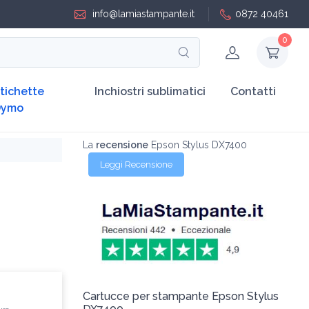
info@lamiastampante.it
0872 40461
0
tichette
Inchiostri sublimatici
Contatti
Dymo
La
recensione
Epson Stylus DX7400
Leggi Recensione
Cartucce per stampante Epson Stylus