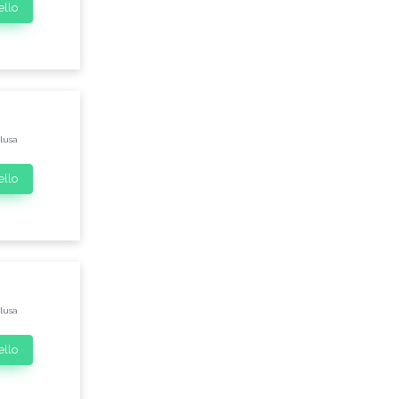
ello
clusa
ello
clusa
ello