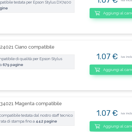
1.07 €
iva incl
atibile testata per Epson Stylus DX7400
gine
Aggiungi al carr
24021 Ciano compatibile
1.07 €
iva incl
atibile di qualità per Epson Stylus
 a
679 pagine
Aggiungi al carr
134021 Magenta compatibile
1.07 €
iva incl
patibile testata dal nostro staff tecnico
ata di stampa fino a
442 pagine
Aggiungi al carr