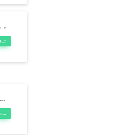
clusa
ello
lusa
ello