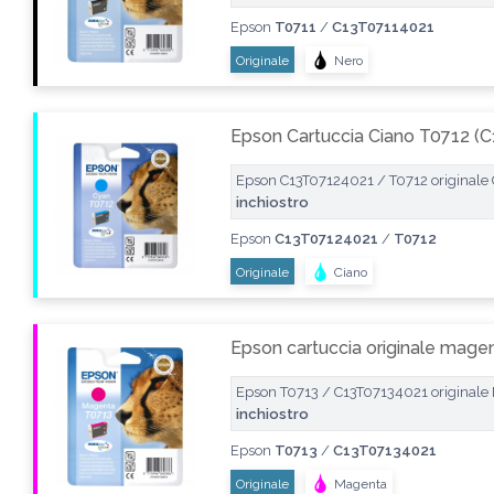
Epson
T0711
/
C13T07114021
Originale
Nero
Epson Cartuccia Ciano T0712 (
Epson C13T07124021 / T0712 originale 
inchiostro
Epson
C13T07124021
/
T0712
Originale
Ciano
Epson cartuccia originale mag
Epson T0713 / C13T07134021 originale 
inchiostro
Epson
T0713
/
C13T07134021
Originale
Magenta