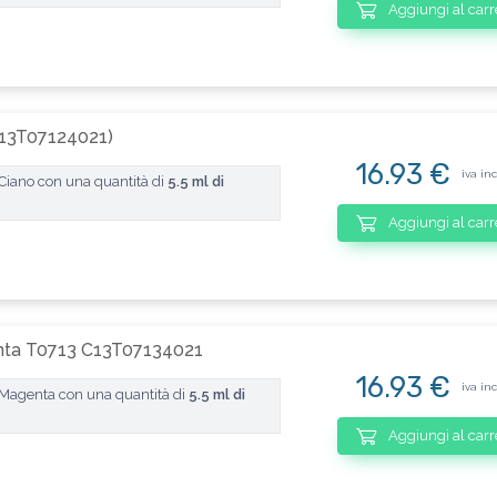
Aggiungi al carr
C13T07124021)
16.93 €
iva in
Ciano con una quantità di
5.5 ml di
Aggiungi al carr
enta T0713 C13T07134021
16.93 €
iva in
Magenta con una quantità di
5.5 ml di
Aggiungi al carr