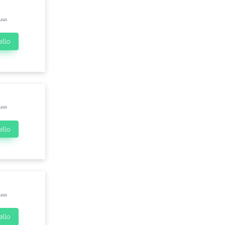
usa
ello
usa
ello
usa
ello