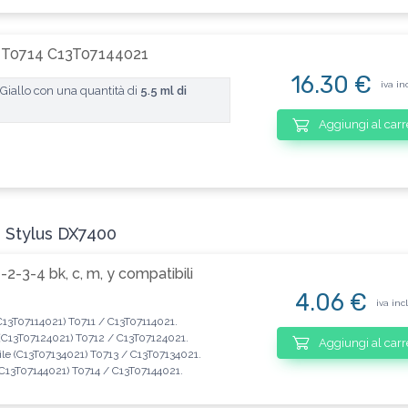
lo T0714 C13T07144021
16.30 €
iva in
iallo con una quantità di
5.5 ml di
Aggiungi al carr
n Stylus DX7400
-3-4 bk, c, m, y compatibili
4.06 €
iva inc
(C13T07114021) T0711 / C13T07114021.
 (C13T07124021) T0712 / C13T07124021.
Aggiungi al carr
ile (C13T07134021) T0713 / C13T07134021.
 (C13T07144021) T0714 / C13T07144021.