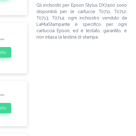
Gli inchiostri per Epson Stylus DX7400 sono
disponibili per le cartucce T0711, T0712,
T0713, T0714; ogni inchiostro venduto da
LaMiaStampante è specifico per ogni
cartuccia Epson, ed è testato, garantito, e
non intasa la testina di stampa.
usa
ello
usa
ello