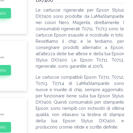
DX7400
usa
Le cartucce rigenerate per Epson Stylus
ello
DX7400 sono prodotte da LaMiaStampante
nei colori Nero, Magenta, direttamente. I
consumabili rigenerati T0711, T0713 sono le
cartucce Epson esauste e ricostruite in toto.
Resettiamo il chip e le testiamo, per
consegnare prodotti alternativi a Epson,
all’altezza delle tue attese e della tua Epson
usa
Stylus DX7400. Le Epson T0711, T0713,
rigenerate, sono garantite al 100%.
ello
Le cartucce compatibili Epson T0711, T0712,
T0713, T0714 di LaMiaStampante sono
nuove e munite di chip, sempre aggiornato,
per funzionare bene sulla tua Epson Stylus
DX7400. Questi consumabili per stampante
Epson, sono riempiti con inchiostri di ottima
qualità; non intasano la testina di stampa
usa
della tua Epson Stylus DX7400, e
producono cromie nitide e scritte definite.
ello