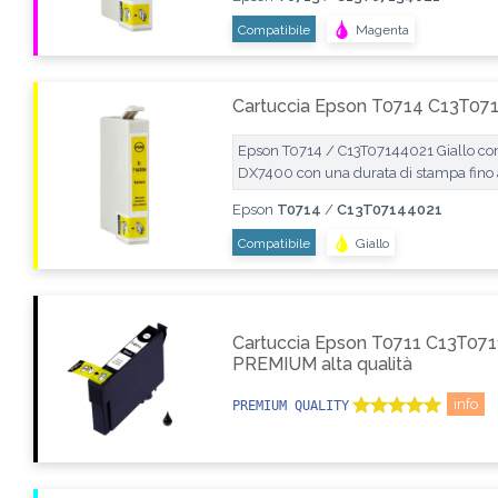
Compatibile
Magenta
Cartuccia Epson T0714 C13T071
Epson T0714 / C13T07144021 Giallo com
DX7400 con una durata di stampa fino
Epson
T0714
/
C13T07144021
Compatibile
Giallo
Cartuccia Epson T0711 C13T071
PREMIUM alta qualità
info
PREMIUM QUALITY