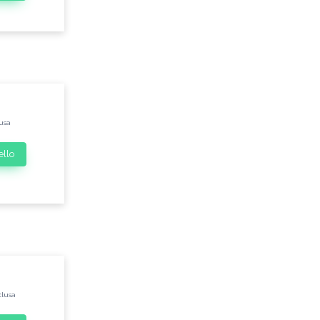
lusa
ello
clusa