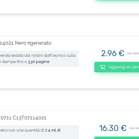
14021 Nero rigenerato
2.96 €
iva inc
ata testata dal nostro staff tecnico sulla
 stampa fino a
330 pagine
Aggiungi al carr
 T0711 C13T07114021
16.30 €
iva in
Nero con una quantità di
7.4 ml di