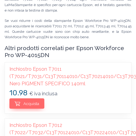
LaMiaStampante è specifico per ogni cartuccia Epson, ed è testato, garantito,
e non intasa la testina di stampa.
Se vuoi ridurre i costi della stampante Epson Workforce Pro WP-4015DN,
puoi acquistare le ricaricabili T7011 72 ml, T7012 45 ml, T7013 45 ml, T7014 45
ml. Queste cartucce vuote sono con chip auto resettante, e la Epson
Workforce Pro WP-4015DN le riconosce molto bene.
Altri prodotti correlati per Epson Workforce
Pro WP-4015DN
Inchiostro Epson T7011
(T7021/T7031/C13T70114010/C13T70214010/C13T703
Nero PIGMENT SPECIFICO 140ml
10.98
€ iva inclusa
Acquista
Inchiostro Epson T7012
(T7022/T7032/C13T70124010/C13T70224010/C13T70