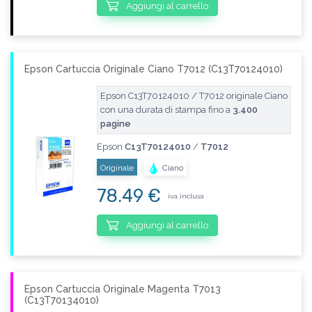
Aggiungi al carrello
Epson Cartuccia Originale Ciano T7012 (C13T70124010)
Epson C13T70124010 / T7012 originale Ciano
con una durata di stampa fino a
3.400
pagine
Epson
C13T70124010
/
T7012
Originale
Ciano
78.49 €
iva inclusa
Aggiungi al carrello
Epson Cartuccia Originale Magenta T7013
(C13T70134010)