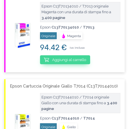
Epson C13T70134010 / T7013 originale
Magenta con una durata di stampa fino a
3.400 pagine
Epson
C13T70134010
/
T7013
Originale
Magenta
94.42 €
iva inclusa
Aggiungi al carrello
Epson Cartuccia Originale Giallo T7014 (C13T70144010)
Epson C13T70144010 / T7014 originale
Giallo con una durata di stampa fino a
3.400
pagine
Epson
C13T70144010
/
T7014
Originale
Giallo