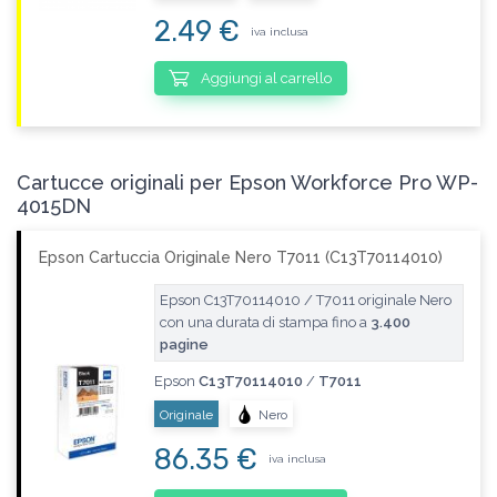
2.49 €
iva inclusa
Aggiungi al carrello
Cartucce originali per Epson Workforce Pro WP-
4015DN
Epson Cartuccia Originale Nero T7011 (C13T70114010)
Epson C13T70114010 / T7011 originale Nero
con una durata di stampa fino a
3.400
pagine
Epson
C13T70114010
/
T7011
Originale
Nero
86.35 €
iva inclusa