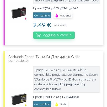
fino a
4285 pagine
e chip compatibile nuovo
Epson
T7013
/
C13T70134010
Compatibile
Magenta
2.49 €
iva inclusa
Aggiungi al carrello
Cartuccia Epson T7014 C13T70144010 Giallo
compatibile
Epson T7014 / C13T70144010 Giallo
compatibile progettata per stampante Epson
Workforce Pro WP-4015DN con una durata
di stampa fino a
4285 pagine
e chip
compatibile nuovo
Epson
T7014
/
C13T70144010
Compatibile
Giallo