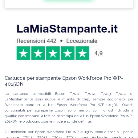
Cartucce per stampante Epson Workforce Pro WP-
4015DN
Le cartucce compatibili Epson T7011, T7012, T7013, T7014 di
LaMiaStampante sono nuove e munite di chip, sempre aggiornato, per
funzionare bene sulla tua Epson Workforce Pro WP-4015DN. Questi
consumabili per stampante Epson, sono riempiti con inchiostri di ottima
qualità; non intasano la testina di stampa della tua Epson Workforce Pro WP-
4015DN, e producono cromie nitide e scritte definite.
Gli inchiostri per Epson Workforce Pro WP-4015DN sono disponibili per le
cartucce T7011, T7012, T7013, T7014; ogni inchiostro venduto da