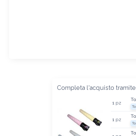
Completa l'acquisto tramite
To
1
pz
To
To
1
pz
To
To