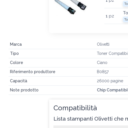
1
pz
To
To
1
pz
To
Marca
Olivetti
Tipo
Toner Compatibi
Colore
Ciano
Riferimento produttore
B0857
Capacità
26000 pagine
Note prodotto
Chip Compatibi
Compatibilità
Lista stampanti Olivetti che