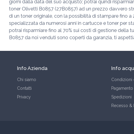
giorni dalla data del suo acquisto; potrai quindi risparmia
toner Olivetti B0857 (27B0857) ad un prezzo davvero strao
di un toner originale, con la possibilità di stampare fin
specializzata da numerosi anni in cartucce e toner per st
potrai risparmiare fino al 70% sui costi di gestione della t
B0857 da noi venduti sono coperti da garanzia, ti aspettia
Info Azienda
Info acqu
Chi siamo
Condizioni 
Contatti
Pagamento
Privacy
Spedizioni
Recesso &