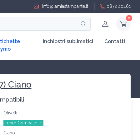
info@lamiastampante.it
0872 40461
0
tichette
Inchiostri sublimatici
Contatti
Dymo
7) Ciano
mpatibili
Olivetti
Toner Compatibile
Ciano