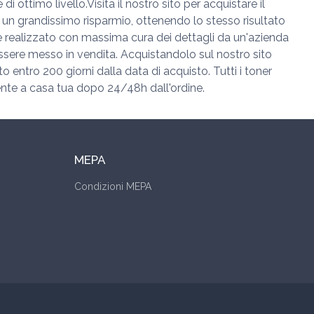
ottimo livello.Visita il nostro sito per acquistare il
 un grandissimo risparmio, ottenendo lo stesso risultato
7 è realizzato con massima cura dei dettagli da un'azienda
ssere messo in vendita. Acquistandolo sul nostro sito
to entro 200 giorni dalla data di acquisto. Tutti i toner
mente a casa tua dopo 24/48h dall'ordine.
MEPA
Condizioni MEPA