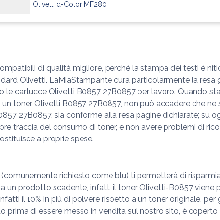
Olivetti d-Color MF280
ibili di qualità migliore, perché la stampa dei testi è nitida
rd Olivetti. LaMiaStampante cura particolarmente la resa gra
o le cartucce Olivetti B0857 27B0857 per lavoro. Quando st
 che un toner Olivetti B0857 27B0857, non può accadere che n
B0857 27B0857, sia conforme alla resa pagine dichiarate; su og
mpre traccia del consumo di toner, e non avere problemi di ri
ostituisce a proprie spese.
o (comunemente richiesto come blu) ti permetterà di risparmia
 un prodotto scadente, infatti il toner Olivetti-B0857 viene pro
nfatti il 10% in più di polvere rispetto a un toner originale, per
prima di essere messo in vendita sul nostro sito, è coperto da 