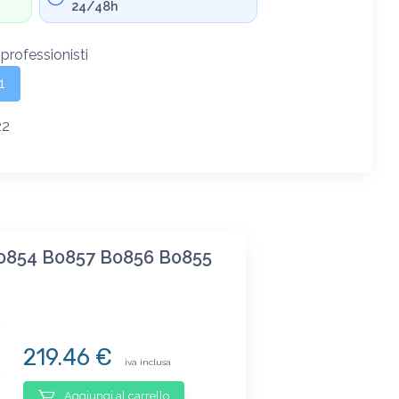
24/48h
 professionisti
1
22
 B0854 B0857 B0856 B0855
219.46 €
iva inclusa
Aggiungi al carrello