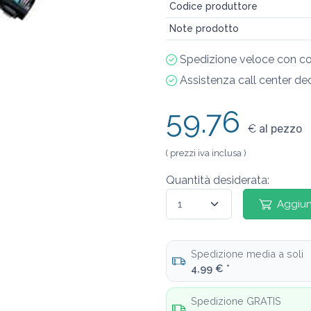
Codice produttore
Note prodotto
Spedizione veloce con co
Assistenza call center de
59.76
€
al pezzo
( prezzi iva inclusa )
Quantità desiderata:
Aggiun
Spedizione media a soli
4,99 € *
Spedizione GRATIS