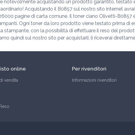
re notevolmente acquistando un prodotto garantito, testato e di 
rdinario! Acquistando il B0857 sul nostro sito internet avrai
o a 26000 pagine di carta comune. Il toner ciano Olivetti-B085
ampanti. Ogni toner da loro prodotto viene testato prima di e
ua stampante, con la possibilità di effettuare il reso del prodot
mo quindi sul nostro sito per acquistarli, li riceverai diretta
isto online
Per rivenditori
di vendita
Informazioni rivenditori
 Reso