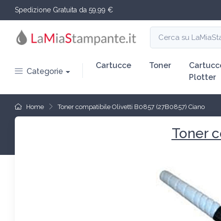
Spedizione Gratuita da 59,99 €
Cartucce
Toner
Cartucc
Categorie
Plotter
Home
Toner compatibile Olivetti B0857 (27B0857) Ciano
Toner c