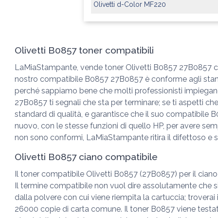
Olivetti d-Color MF220
Olivetti B0857 toner compatibili
LaMiaStampante, vende toner Olivetti B0857 27B0857 compat
nostro compatibile B0857 27B0857 è conforme agli standa
perché sappiamo bene che molti professionisti impiegan
27B0857 ti segnali che sta per terminare; se ti aspetti
standard di qualità, e garantisce che il suo compatibile 
nuovo, con le stesse funzioni di quello HP, per avere se
non sono conformi, LaMiaStampante ritira il difettoso e s
Olivetti B0857 ciano compatibile
Il toner compatibile Olivetti B0857 (27B0857) per il cian
Il termine compatibile non vuol dire assolutamente che sia
dalla polvere con cui viene riempita la cartuccia; troverai i
26000 copie di carta comune. Il toner B0857 viene testato 