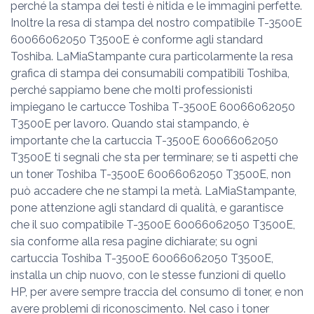
perché la stampa dei testi è nitida e le immagini perfette.
Inoltre la resa di stampa del nostro compatibile T-3500E
60066062050 T3500E è conforme agli standard
Toshiba. LaMiaStampante cura particolarmente la resa
grafica di stampa dei consumabili compatibili Toshiba,
perché sappiamo bene che molti professionisti
impiegano le cartucce Toshiba T-3500E 60066062050
T3500E per lavoro. Quando stai stampando, è
importante che la cartuccia T-3500E 60066062050
T3500E ti segnali che sta per terminare; se ti aspetti che
un toner Toshiba T-3500E 60066062050 T3500E, non
può accadere che ne stampi la metà. LaMiaStampante,
pone attenzione agli standard di qualità, e garantisce
che il suo compatibile T-3500E 60066062050 T3500E,
sia conforme alla resa pagine dichiarate; su ogni
cartuccia Toshiba T-3500E 60066062050 T3500E,
installa un chip nuovo, con le stesse funzioni di quello
HP, per avere sempre traccia del consumo di toner, e non
avere problemi di riconoscimento. Nel caso i toner