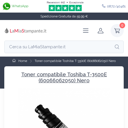
WhatsApp
0872/40461
Spedizione Gratuita da 59,99 €
0
Home
Toner compatibile Toshiba T-3500E (60066062050) Nero
Toner compatibile Toshiba T-3500E
(60066062050) Nero