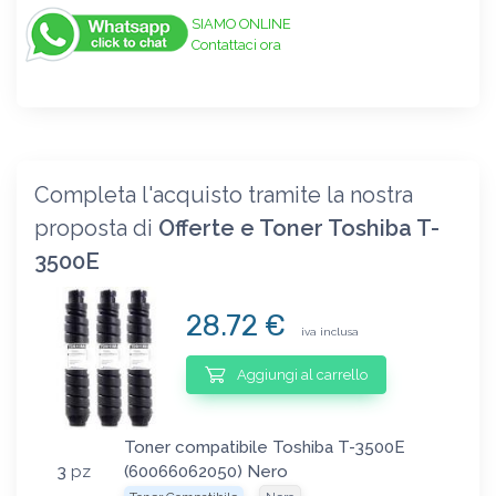
SIAMO ONLINE
Contattaci ora
Completa l'acquisto tramite la nostra
proposta di
Offerte e Toner Toshiba T-
3500E
28.72 €
iva inclusa
Aggiungi al carrello
Toner compatibile Toshiba T-3500E
3
pz
(60066062050) Nero