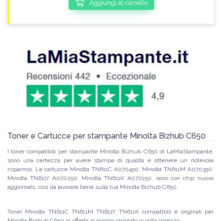
Aggiungi al carrello
Toner e Cartucce per stampante Minolta Bizhub C650
I toner compatibili per stampante Minolta Bizhub C650 di LaMiaStampante,
sono una certezza per avere stampe di qualità e ottenere un notevole
risparmio. Le cartucce Minolta TN611C A070450, Minolta TN611M A070350,
Minolta TN611Y A070250, Minolta TN611K A070150, sono con chip nuovo
aggiornato, così da lavorare bene sulla tua Minolta Bizhub C650.
Toner Minolta TN611C TN611M TN611Y TN611K compatibili e originali per
Minolta Bizhub C650 in offerta al miglior rapporto qualità/prezzo.