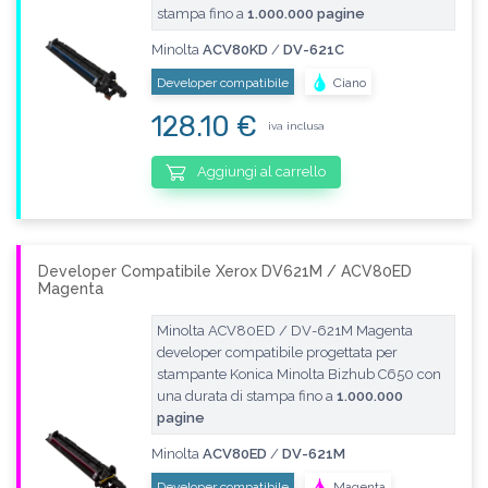
stampa fino a
1.000.000 pagine
Minolta
ACV80KD
/
DV-621C
Developer compatibile
Ciano
128.10 €
iva inclusa
Aggiungi al carrello
Developer Compatibile Xerox DV621M / ACV80ED
Magenta
Minolta ACV80ED / DV-621M Magenta
developer compatibile progettata per
stampante Konica Minolta Bizhub C650 con
una durata di stampa fino a
1.000.000
pagine
Minolta
ACV80ED
/
DV-621M
Developer compatibile
Magenta