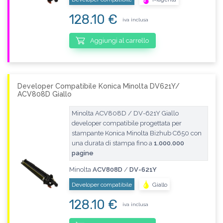
128.10 €
iva inclusa
Aggiungi al carrello
Developer Compatibile Konica Minolta DV621Y/
ACV808D Giallo
Minolta ACV808D / DV-621Y Giallo
developer compatibile progettata per
stampante Konica Minolta Bizhub C650 con
una durata di stampa fino a
1.000.000
pagine
Minolta
ACV808D
/
DV-621Y
Developer compatibile
Giallo
128.10 €
iva inclusa