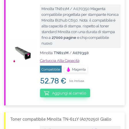
Minolta TN611M / A070350 Magenta
compatibile progettata per stampante Konica
Minolta Bizhub C650. Nota: il compatibile è
alta capacità di stampa, rispetto al toner
standard Minolta con una durata di stampa
fino a
27000 pagine
e chip compatibile
nuovo
Minolta
TN611M
/
A070350
Cartuccia Alta Capacità
Compatibile
Magenta
52.78 €
iva inclusa
Aggiungi al carrello
Toner compatibile Minolta TN-611Y (A070250) Giallo