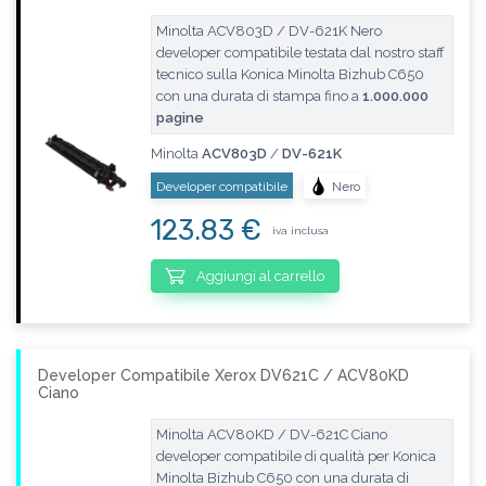
Minolta ACV803D / DV-621K Nero
developer compatibile testata dal nostro staff
tecnico sulla Konica Minolta Bizhub C650
con una durata di stampa fino a
1.000.000
pagine
Minolta
ACV803D
/
DV-621K
Developer compatibile
Nero
123.83 €
iva inclusa
Aggiungi al carrello
Developer Compatibile Xerox DV621C / ACV80KD
Ciano
Minolta ACV80KD / DV-621C Ciano
developer compatibile di qualità per Konica
Minolta Bizhub C650 con una durata di