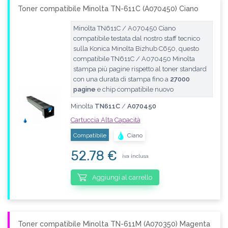
Toner compatibile Minolta TN-611C (A070450) Ciano
Minolta TN611C / A070450 Ciano
compatibile testata dal nostro staff tecnico
sulla Konica Minolta Bizhub C650, questo
compatibile TN611C / A070450 Minolta
stampa più pagine rispetto al toner standard
con una durata di stampa fino a
27000
pagine
e chip compatibile nuovo
Minolta
TN611C
/
A070450
Cartuccia Alta Capacità
Compatibile
Ciano
52.78 €
iva inclusa
Aggiungi al carrello
Toner compatibile Minolta TN-611M (A070350) Magenta