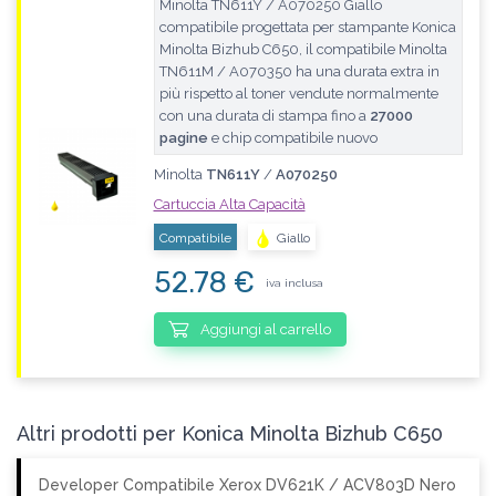
Minolta TN611Y / A070250 Giallo
compatibile progettata per stampante Konica
Minolta Bizhub C650, il compatibile Minolta
TN611M / A070350 ha una durata extra in
più rispetto al toner vendute normalmente
con una durata di stampa fino a
27000
pagine
e chip compatibile nuovo
Minolta
TN611Y
/
A070250
Cartuccia Alta Capacità
Compatibile
Giallo
52.78 €
iva inclusa
Aggiungi al carrello
Altri prodotti per Konica Minolta Bizhub C650
Developer Compatibile Xerox DV621K / ACV803D Nero