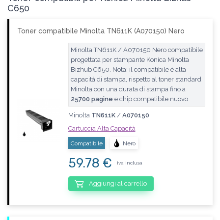
C650
Toner compatibile Minolta TN611K (A070150) Nero
Minolta TN611K / A070150 Nero compatibile
progettata per stampante Konica Minolta
Bizhub C650. Nota: il compatibile è alta
capacità di stampa, rispetto al toner standard
Minolta con una durata di stampa fino a
25700 pagine
e chip compatibile nuovo
Minolta
TN611K
/
A070150
Cartuccia Alta Capacità
Compatibile
Nero
59.78 €
iva inclusa
Aggiungi al carrello