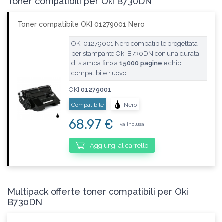
Toner compatibili per Oki B730DN
Toner compatibile OKI 01279001 Nero
OKI 01279001 Nero compatibile progettata
per stampante Oki B730DN con una durata
di stampa fino a
15000 pagine
e chip
compatibile nuovo
OKI
01279001
Compatibile
Nero
68.97 €
iva inclusa
Aggiungi al carrello
Multipack offerte toner compatibili per Oki
B730DN