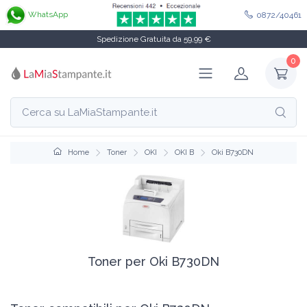
WhatsApp
0872/40461
Spedizione Gratuita da 59,99 €
0
Home
Toner
OKI
OKI B
Oki B730DN
Toner per Oki B730DN